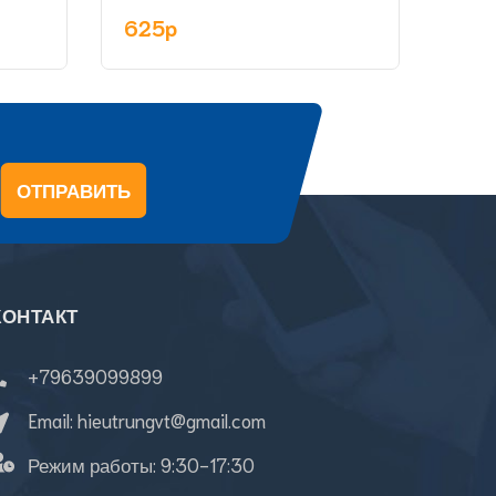
асс
625p
48
ОТПРАВИТЬ
КОНТАКТ
+79639099899
Email:
hieutrungvt@gmail.com
Режим работы:
9:30-17:30