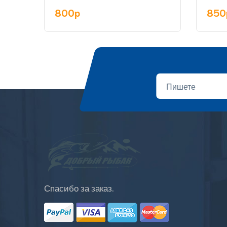
ассо
800p
85
Спасибо за заказ.