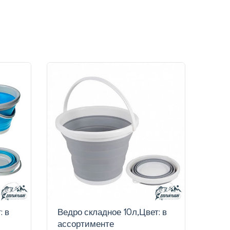
: в
Ведро складное 10л,Цвет: в
Ведр
ассортименте
в че