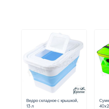
Ведро складное с крышкой,
Сумк
13 л
40x2