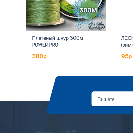
Плетеный шнур 300м
ЛЕСКА 
POWER PRO
(зим
380p
95