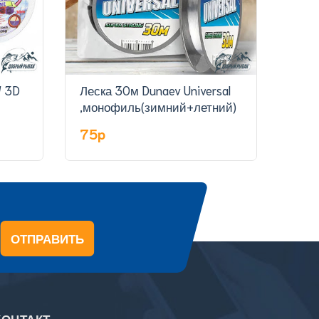
 3D
Леска 30м Dunaev Universal
Плет
,монофиль(зимний+летний)
вос
75p
38
ОТПРАВИТЬ
КОНТАКТ