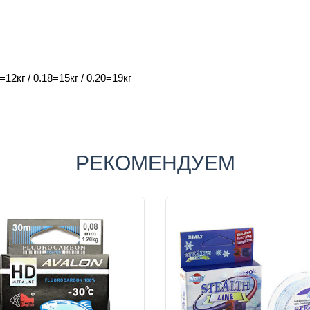
6=12кг /
0.18=
15
кг / 0.20=19кг
РЕКОМЕНДУЕМ