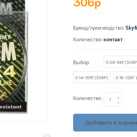
306p
Бренд/производство:
Skyf
Количество:
контакт
Выбор:
0.08-6КГ(306P
0.14-10КГ(306P)
0.16-12КГ 
Количество
Добавить в корзин