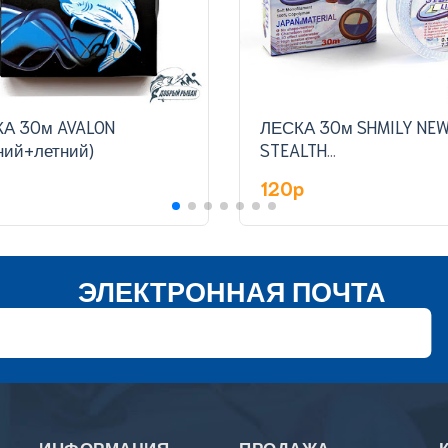
30м AVALON
ЛЕСКА 30м SHMILY NEW
ний+летний)
STEALTH
LINE(зимний+летний)
p
120p
ЭЛЕКТРОННАЯ ПОЧТА
ИНФОРМАЦИЯ
ПРОДАЖА