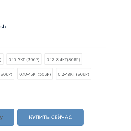
ish
)
0.10-7КГ (306P)
0.12-8.4КГ(306P)
(306P)
0.18-15КГ(306P)
0.2-19КГ (306P)
у
КУПИТЬ СЕЙЧАС