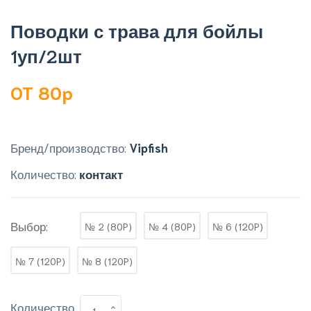
Поводки с трава для бойлы
1уп/2шт
OT 80p
Бренд/производство:
Vipfish
Количество:
контакт
Выбор:
№ 2 (80P)
№ 4 (80P)
№ 6 (120P)
№ 7 (120P)
№ 8 (120P)
Количество