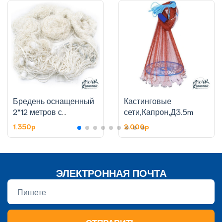
Бредень оснащенный
Кастинговые
2*12 метров с
сети,Капрон,Д3.5m
карманом, яч. 25 мм,
1.350p
2.000p
капрон
ЭЛЕКТРОННАЯ ПОЧТА
ОТПРАВИТЬ