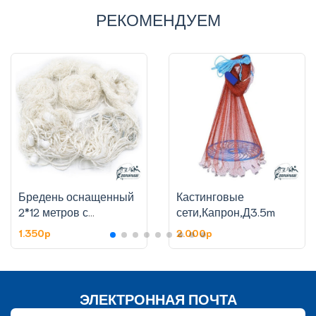
РЕКОМЕНДУЕМ
Бредень оснащенный
Кастинговые
2*12 метров с
сети,Капрон,Д3.5m
карманом, яч. 25 мм,
1.350p
2.000p
капрон
ЭЛЕКТРОННАЯ ПОЧТА