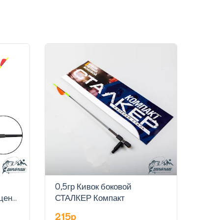
0,5гр Кивок боковой
0,7г
цена
СТАЛКЕР Компакт
СТА
215p
215