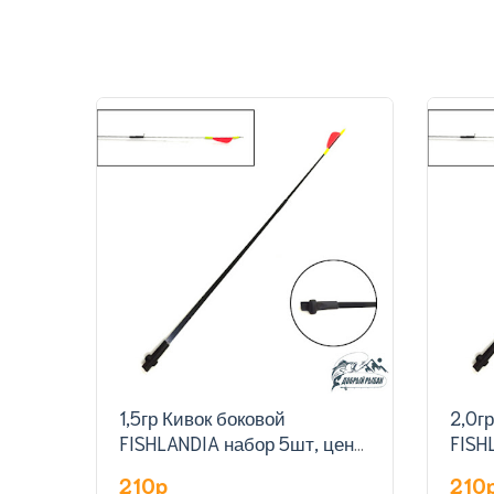
1,5гр Кивок боковой
2,0г
FISHLANDIA набор 5шт, цена
FISH
за штуку
за ш
210p
210