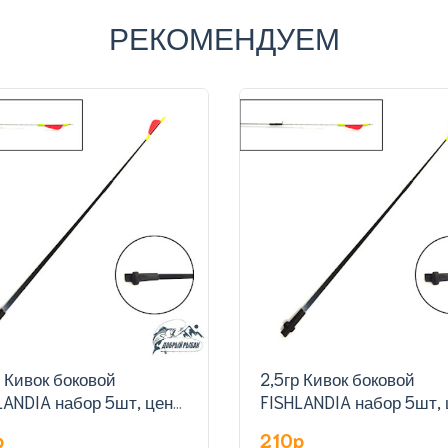
РЕКОМЕНДУЕМ
р Кивок боковой
2,5гр Кивок боковой
LANDIA набор 5шт, цена
FISHLANDIA набор 5шт, 
туку
за штуку
p
210p