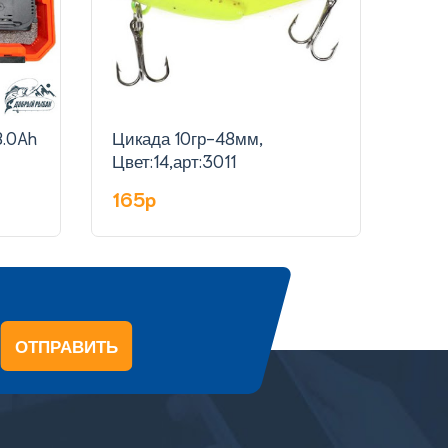
Цикада 10гр-48мм,
Цика
Цвет:14,арт:3011
Цвет
165p
16
ОТПРАВИТЬ