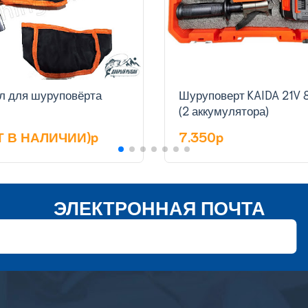
л для шуруповёрта
Шуруповерт KAIDA 21V 8.0Ah
(2 аккумулятора)
Т В НАЛИЧИИ)p
7.350p
ЭЛЕКТРОННАЯ ПОЧТА