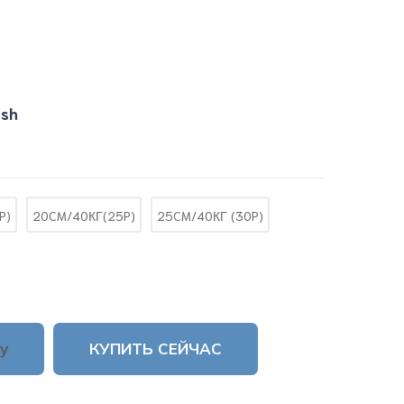
ish
P)
20CM/40КГ(25P)
25CM/40КГ (30P)
у
КУПИТЬ СЕЙЧАС