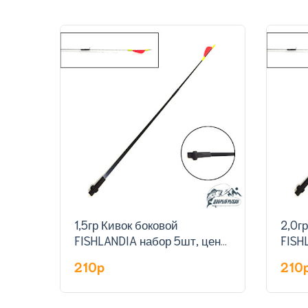
1,5гр Кивок боковой
2,0г
FISHLANDIA набор 5шт, цена
FISH
за штуку
за ш
210p
210