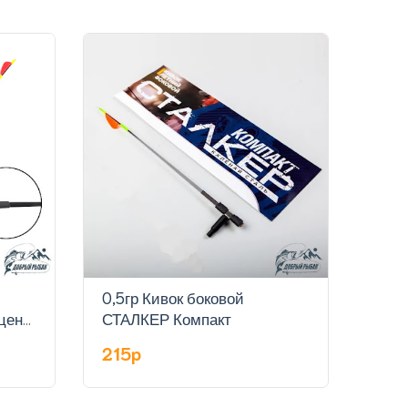
0,5гр Кивок боковой
0,7г
цена
СТАЛКЕР Компакт
СТА
215p
215