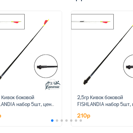
р Кивок боковой
2,5гр Кивок боковой
LANDIA набор 5шт, цена
FISHLANDIA набор 5шт, 
туку
за штуку
p
210p