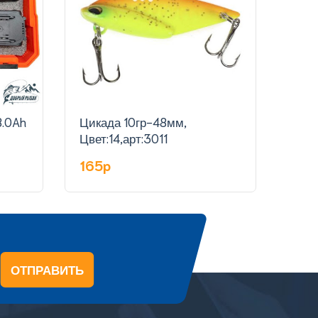
Цикада 10гр-48мм,
Цика
Цвет:14,арт:3011
Цвет
165p
16
ОТПРАВИТЬ