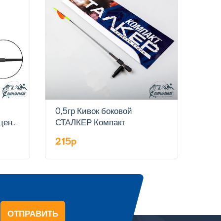
0,5гр Кивок боковой
0,7г
цена
СТАЛКЕР Компакт
СТА
215p
215
ОТПРАВИТЬ