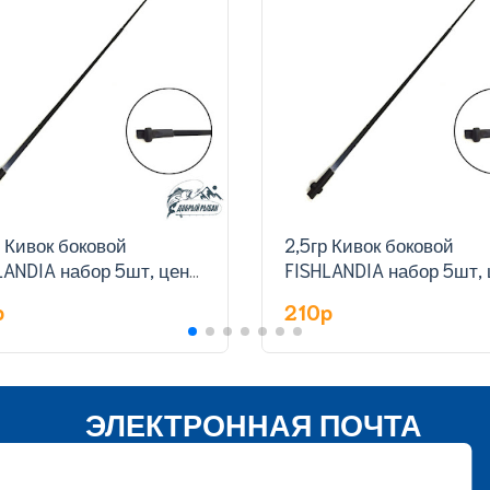
р Кивок боковой
2,5гр Кивок боковой
LANDIA набор 5шт, цена
FISHLANDIA набор 5шт, 
туку
за штуку
p
210p
ЭЛЕКТРОННАЯ ПОЧТА