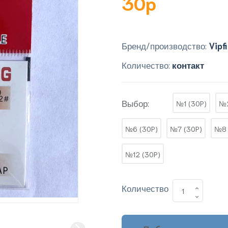
30p
Бренд/производство:
Vipf
Количество:
контакт
Выбор:
№1 (30P)
№2
№6 (30P)
№7 (30P)
№8 
№12 (30P)
Количество