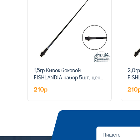
1,5гр Кивок боковой
2,0г
FISHLANDIA набор 5шт, цена
FISH
за штуку
за ш
210p
210