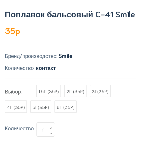
Поплавок бальсовый C-41 Smile
35p
Бренд/производство:
Smile
Количество:
контакт
Выбор:
1.5Г (35P)
2Г (35P)
3Г(35P)
4Г (35P)
5Г(35P)
6Г (35P)
Количество