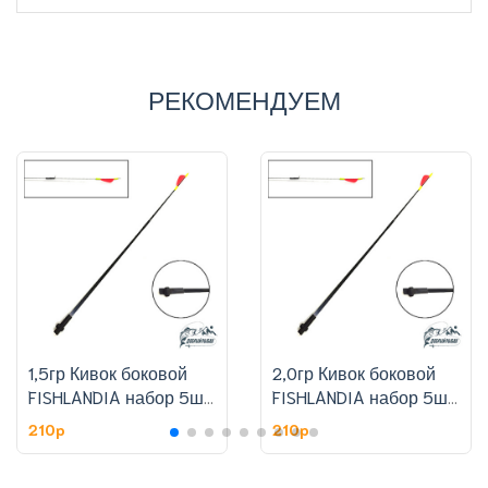
РЕКОМЕНДУЕМ
1,5гр Кивок боковой
2,0гр Кивок боковой
FISHLANDIA набор 5шт,
FISHLANDIA набор 5шт,
цена за штуку
цена за штуку
210p
210p