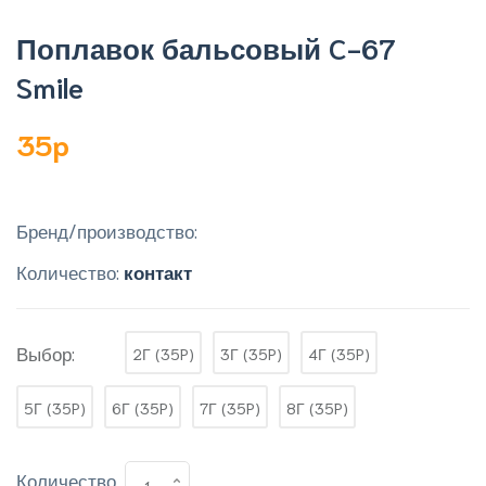
Поплавок бальсовый C-67
Smile
35p
Бренд/производство:
Количество:
контакт
Выбор:
2Г (35P)
3Г (35P)
4Г (35P)
5Г (35P)
6Г (35P)
7Г (35P)
8Г (35P)
Количество