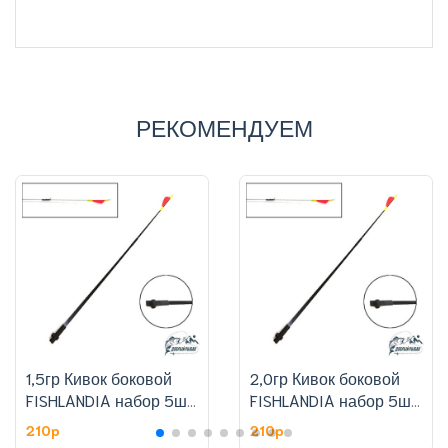
РЕКОМЕНДУЕМ
1,5гр Кивок боковой
2,0гр Кивок боковой
FISHLANDIA набор 5шт,
FISHLANDIA набор 5шт,
цена за штуку
цена за штуку
210p
210p