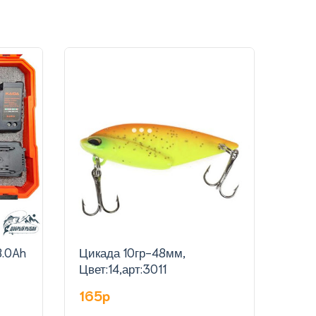
Цикада 10гр-48мм,
Цика
Цвет:14,арт:3011
Цвет
165p
16