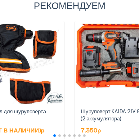
РЕКОМЕНДУЕМ
л для шуруповёрта
Шуруповерт KAIDA 21V 8.0Ah
(2 аккумулятора)
Т В НАЛИЧИИ)p
7.350p