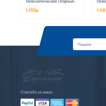
телескопический сборный
теле
круглый, 2 м сетка из лески.
кругл
1.135p
1.0
Спасибо за заказ.