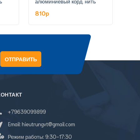
ь
алюминиевый корд. нить
забр
нить
810p
56
ОТПРАВИТЬ
КОНТАКТ
+79639099899
Email:
hieutrungvt@gmail.com
Режим работы:
9:30-17:30