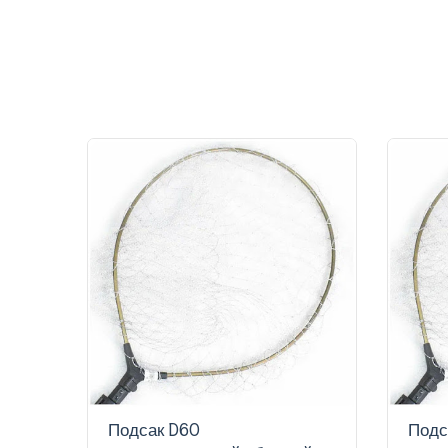
Подсак D60
Подс