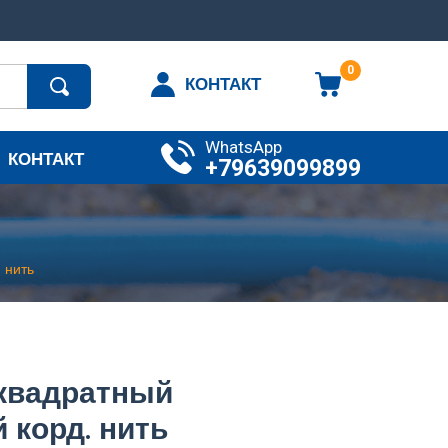
0
КОНТАКТ
WhatsApp
КОНТАКТ
+79639099899
 нить
квадратный
корд. нить