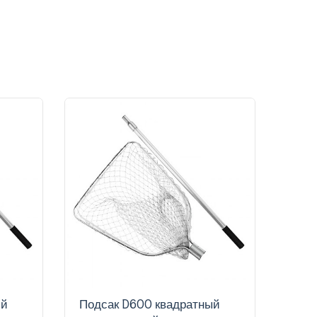
ый
Подсак D600 квадратный
Подс