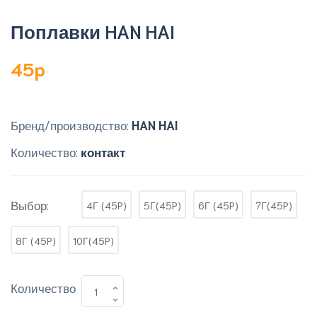
Поплавки HAN HAI
45p
Бренд/производство:
HAN HAI
Количество:
контакт
Выбор:
4Г (45P)
5Г(45P)
6Г (45P)
7Г(45P)
8Г (45P)
10Г(45P)
Количество