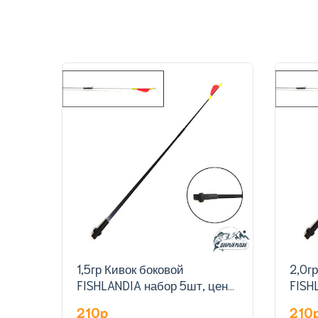
1,5гр Кивок боковой
2,0г
FISHLANDIA набор 5шт, цена
FISH
за штуку
за ш
210p
210