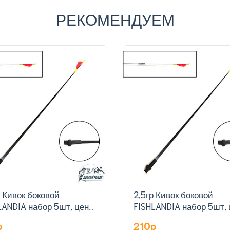
РЕКОМЕНДУЕМ
р Кивок боковой
2,5гр Кивок боковой
LANDIA набор 5шт, цена
FISHLANDIA набор 5шт, 
туку
за штуку
p
210p