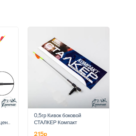
0,5гр Кивок боковой
0,7г
цена
СТАЛКЕР Компакт
СТА
215p
215