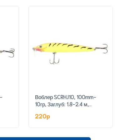
-
Воблер SCRHJ10, 100mm-
Воб
10гр, Заглуб: 1.8-2.4 м,
гр,З
цвет:13
220p
23