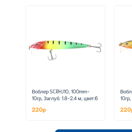
Воблер SCRHJ10, 100mm-
Вобл
10гр, Заглуб: 1.8-2.4 м, цвет:6
10гр,
220p
220