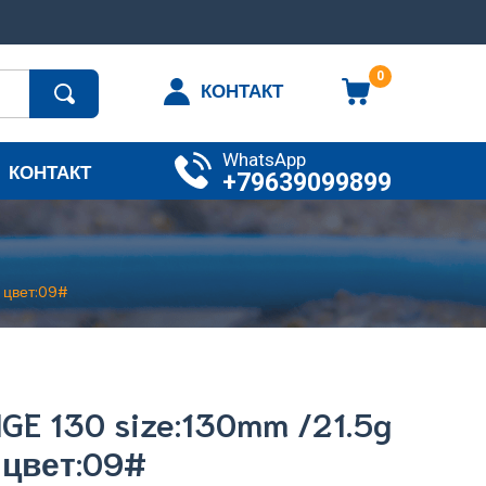
0
КОНТАКТ
WhatsApp
КОНТАКТ
+79639099899
м цвет:09#
E 130 size:130mm /21.5g
м цвет:09#