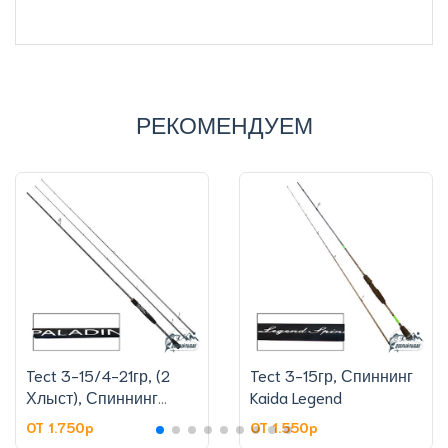
РЕКОМЕНДУЕМ
Tect 3-15/4-21гр, (2
Tect 3-15гр, Спиннинг
Хлыст), Спиннинг
Kaida Legend
Kaida PALADIN
OT 1.750p
OT 1.550p