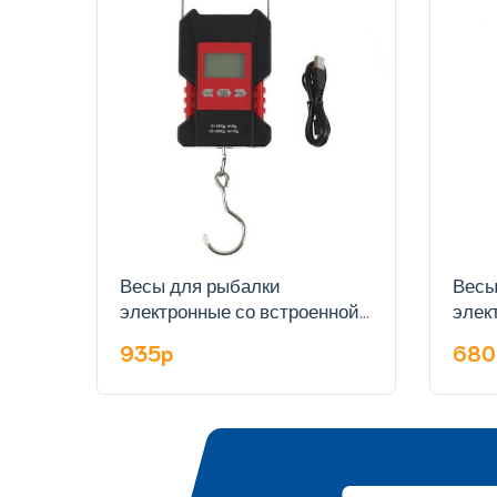
Весы для рыбалки
Весы
электронные со встроенной
элек
рулеткой арт. WH-A28
руле
935p
68