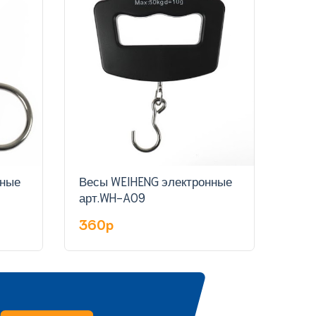
нные
Весы WEIHENG электронные
Весы
арт.WH-A09
360p
35