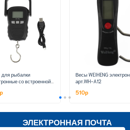
 для рыбалки
Весы WEIHENG электро
тронные со встроенной
арт.WH-A12
ткой арт.WH-A29L-C
0p
510p
ЭЛЕКТРОННАЯ ПОЧТА