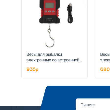
Весы для рыбалки
Весы
электронные со встроенной
элек
рулеткой арт. WH-A28
руле
935p
68