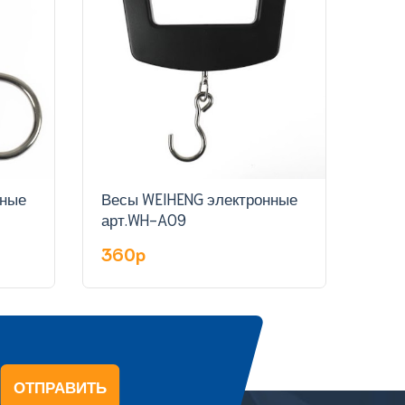
нные
Весы WEIHENG электронные
Весы
арт.WH-A09
360p
35
ОТПРАВИТЬ