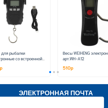
 для рыбалки
Весы WEIHENG электро
тронные со встроенной
арт.WH-A12
ткой арт.WH-A29L-C
0p
510p
ЭЛЕКТРОННАЯ ПОЧТА