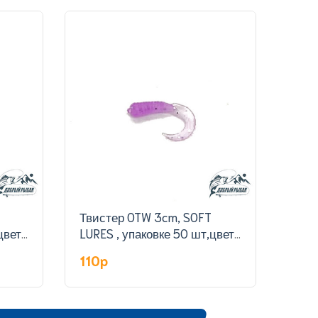
Твистер OTW 3cm, SOFT
Твистер
цвет
LURES , упаковке 50 шт,цвет
LURE
801#
309
110p
110