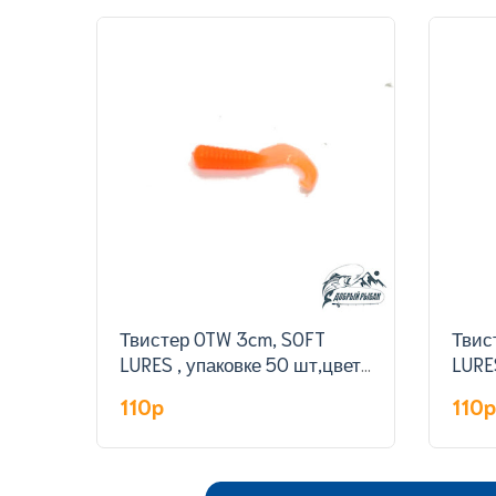
Твистер OTW 3cm, SOFT
Твис
LURES , упаковке 50 шт,цвет
LURE
308#
301#
110p
110