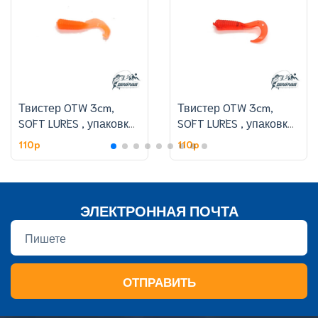
Твистер OTW 3cm,
Твистер OTW 3cm,
SOFT LURES , упаковке
SOFT LURES , упаковке
50 шт,цвет 308#
50 шт,цвет 301#
110p
110p
ЭЛЕКТРОННАЯ ПОЧТА
ОТПРАВИТЬ