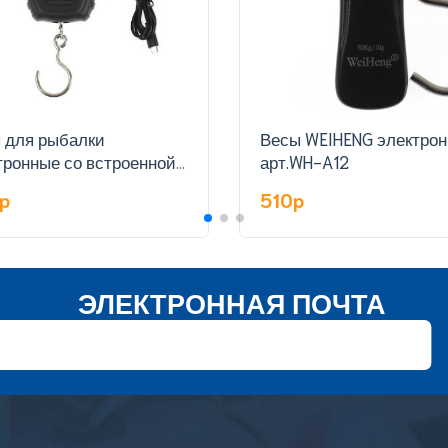
 для рыбалки
Весы WEIHENG электро
тронные со встроенной
арт.WH-A12
ткой арт.WH-A29L-C
0p
510p
ЭЛЕКТРОННАЯ ПОЧТА