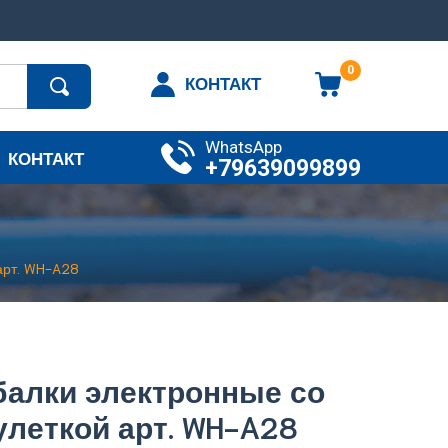
0
КОНТАКТ
WhatsApp
КОНТАКТ
+79639099899
арт. WH-A28
алки электронные со
улеткой арт. WH-A28