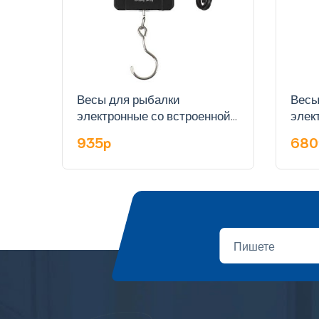
Весы для рыбалки
Весы
электронные со встроенной
элек
рулеткой арт. WH-A28
руле
935p
68