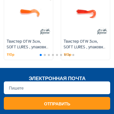
Твистер OTW 3cm,
Твистер OTW 3cm,
SOFT LURES , упаковке
SOFT LURES , упаковке
50 шт,цвет 308#
50 шт,цвет 301#
110p
110p
ЭЛЕКТРОННАЯ ПОЧТА
ОТПРАВИТЬ