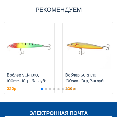
РЕКОМЕНДУЕМ
Воблер SCRHJ10,
Воблер SCRHJ10,
100mm-10гр, Заглуб:
100mm-10гр, Заглуб:
1.8-2.4 м, цвет:6
1.8-2.4 м, цвет:11
220p
220p
ЭЛЕКТРОННАЯ ПОЧТА