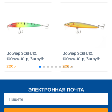
Воблер SCRHJ10,
Воблер SCRHJ10,
100mm-10гр, Заглуб:
100mm-10гр, Заглуб:
1.8-2.4 м, цвет:6
1.8-2.4 м, цвет:11
220p
220p
ЭЛЕКТРОННАЯ ПОЧТА