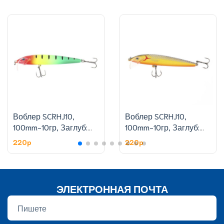
Воблер SCRHJ10,
Воблер SCRHJ10,
100mm-10гр, Заглуб:
100mm-10гр, Заглуб:
1.8-2.4 м, цвет:6
1.8-2.4 м, цвет:11
220p
220p
ЭЛЕКТРОННАЯ ПОЧТА