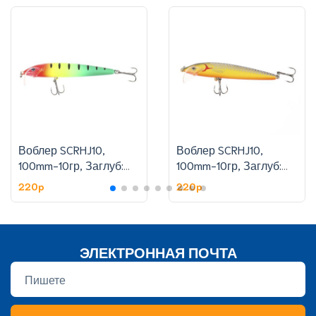
Воблер SCRHJ10,
Воблер SCRHJ10,
100mm-10гр, Заглуб:
100mm-10гр, Заглуб:
1.8-2.4 м, цвет:6
1.8-2.4 м, цвет:11
220p
220p
ЭЛЕКТРОННАЯ ПОЧТА