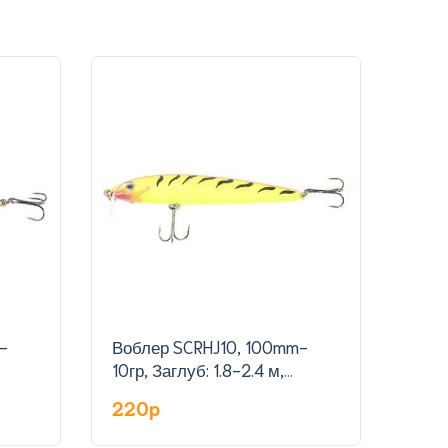
-
Воблер SCRHJ10, 100mm-
Воб
10гр, Заглуб: 1.8-2.4 м,
гр,З
цвет:13
220p
23