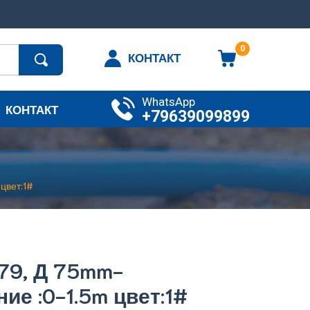
0
КОНТАКТ
WhatsApp
КОНТАКТ
+79639099899
цвет:1#
79, Д 75mm-
ние :0-1.5m цвет:1#