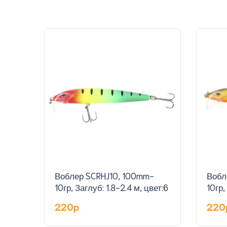
Воблер SCRHJ10, 100mm-
Вобл
10гр, Заглуб: 1.8-2.4 м, цвет:6
10гр,
220p
220