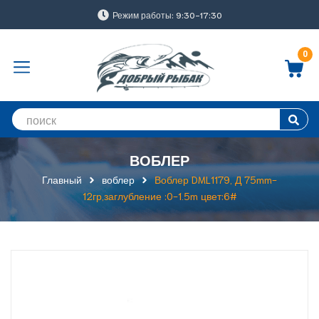
Режим работы: 9:30-17:30
0
ВОБЛЕР
Главный
воблер
Воблер DML1179, Д 75mm-
12гр,заглубление :0-1.5m цвет:6#