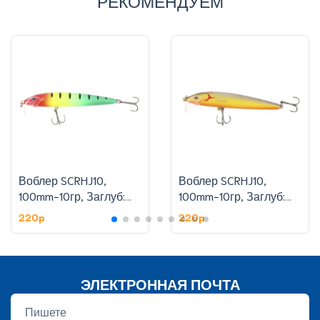
РЕКОМЕНДУЕМ
Воблер SCRHJ10,
Воблер SCRHJ10,
100mm-10гр, Заглуб:
100mm-10гр, Заглуб:
1.8-2.4 м, цвет:6
1.8-2.4 м, цвет:11
220p
220p
ЭЛЕКТРОННАЯ ПОЧТА