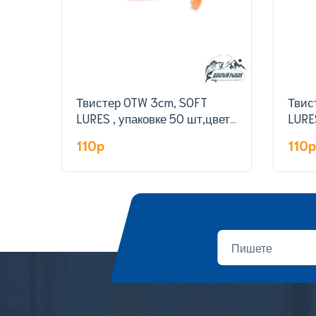
Твистер OTW 3cm, SOFT
Твис
LURES , упаковке 50 шт,цвет
LURE
308#
301#
110p
110