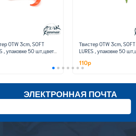
тер OTW 3cm, SOFT
Твистер OTW 3cm, SOFT
S , упаковке 50 шт,цвет
LURES , упаковке 50 шт,
327#
p
110p
ЭЛЕКТРОННАЯ ПОЧТА