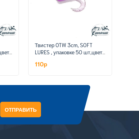
Твистер OTW 3cm, SOFT
Твистер
цвет
LURES , упаковке 50 шт,цвет
LURE
801#
309
110p
110
ОТПРАВИТЬ