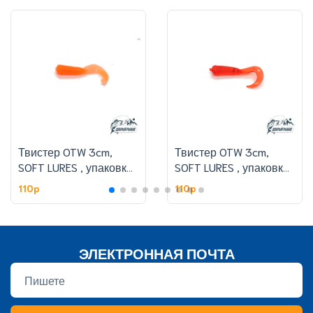
Твистер OTW 3cm,
Твистер OTW 3cm,
SOFT LURES , упаковке
SOFT LURES , упаковке
50 шт,цвет 308#
50 шт,цвет 301#
110p
110p
ЭЛЕКТРОННАЯ ПОЧТА