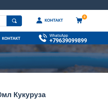
0
КОНТАКТ
WhatsApp
КОНТАКТ
+79639099899
0мл Кукуруза