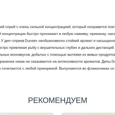
кий спрей с очень сильной концентрацией, который понравится по
й концентрации быстро проникают в любую наживку, приманку, нас
. У дип-спреев
D
unaev
необыкновенно стойкий аромат и насыщенный
ыстро привлекая рыбу с внушительных глубин и дальних дистанций
льных моновкусов, добытых с помощью вытяжки из живых продуктов
ранение никак не сказывается на интенсивности ароматов. Дипы D
 сочетаются с любой прикормкой. Выпускаются во флакончиках со
РЕКОМЕНДУЕМ