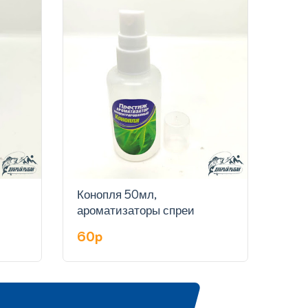
Конопля 50мл,
Укро
ароматизаторы спреи
спр
60p
60