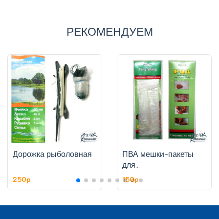
РЕКОМЕНДУЕМ
Дорожка рыболовная
ПВА мешки-пакеты
для
рыбалки,растворимые
250p
150p
70х190мм, 10шт