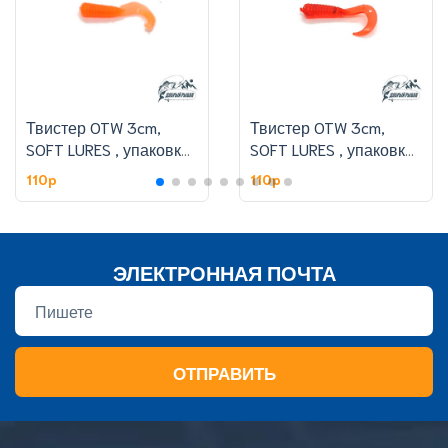
Твистер OTW 3cm,
Твистер OTW 3cm,
SOFT LURES , упаковке
SOFT LURES , упаковке
50 шт,цвет 308#
50 шт,цвет 301#
110p
110p
ЭЛЕКТРОННАЯ ПОЧТА
ОТПРАВИТЬ