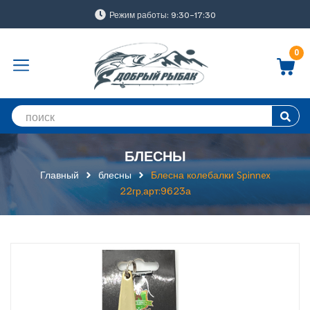
Режим работы: 9:30-17:30
0
БЛЕСНЫ
Главный
блесны
Блесна колебалки Spinnex
22гр,арт:9623а