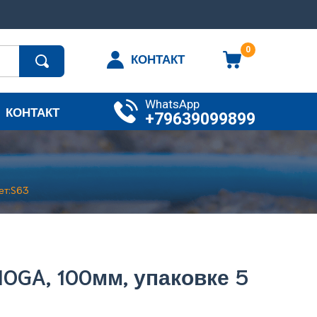
0
КОНТАКТ
WhatsApp
КОНТАКТ
+79639099899
ет:S63
OGA, 100мм, упаковке 5