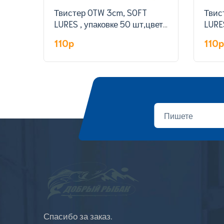
Твистер OTW 3cm, SOFT
Твис
LURES , упаковке 50 шт,цвет
LURE
308#
301#
110p
110
Спасибо за заказ.