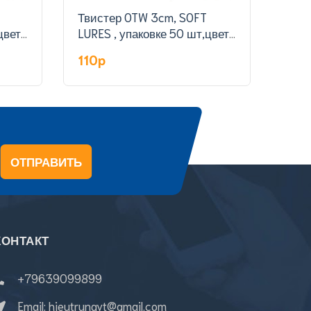
Твистер OTW 3cm, SOFT
Твистер
цвет
LURES , упаковке 50 шт,цвет
LURE
801#
309
110p
110
ОТПРАВИТЬ
КОНТАКТ
+79639099899
Email:
hieutrungvt@gmail.com