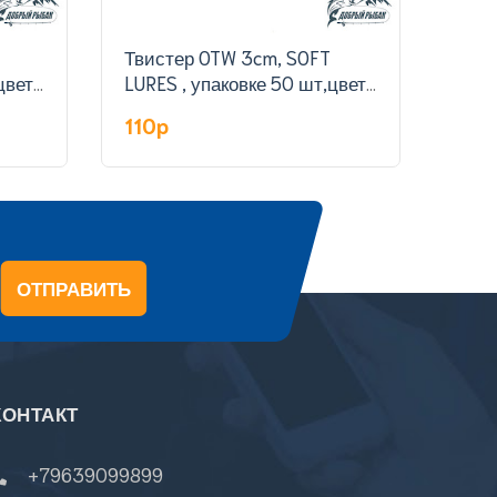
Твистер OTW 3cm, SOFT
Твистер
цвет
LURES , упаковке 50 шт,цвет
LURE
801#
309
110p
110
ОТПРАВИТЬ
КОНТАКТ
+79639099899