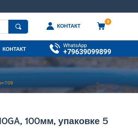
0
КОНТАКТ
WhatsApp
КОНТАКТ
+79639099899
ет:T09
OGA, 100мм, упаковке 5