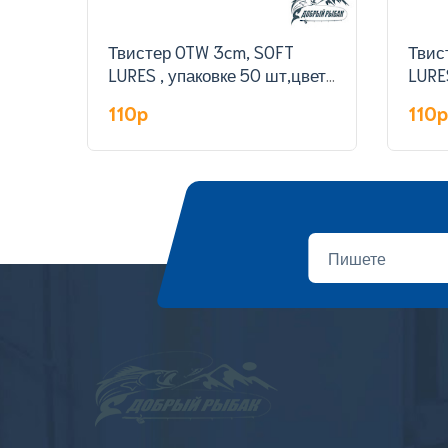
Твистер OTW 3cm, SOFT
Твис
LURES , упаковке 50 шт,цвет
LURE
308#
301#
110p
110