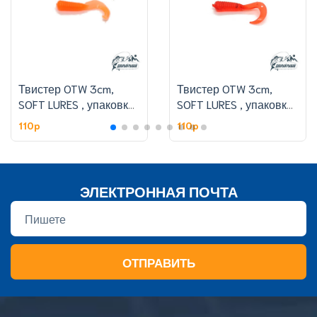
Твистер OTW 3cm,
Твистер OTW 3cm,
SOFT LURES , упаковке
SOFT LURES , упаковке
50 шт,цвет 308#
50 шт,цвет 301#
110p
110p
ЭЛЕКТРОННАЯ ПОЧТА
ОТПРАВИТЬ