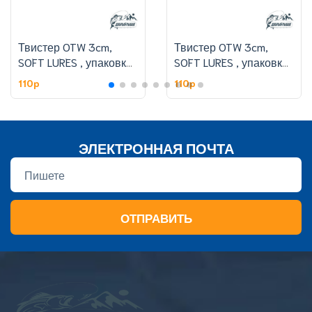
Твистер OTW 3cm,
Твистер OTW 3cm,
SOFT LURES , упаковке
SOFT LURES , упаковке
50 шт,цвет 308#
50 шт,цвет 301#
110p
110p
ЭЛЕКТРОННАЯ ПОЧТА
ОТПРАВИТЬ