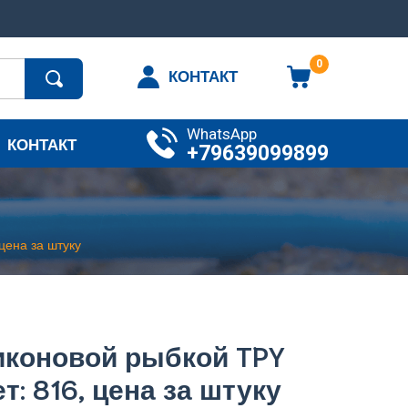
0
КОНТАКТ
WhatsApp
КОНТАКТ
+79639099899
цена за штуку
иконовой рыбкой TPY
т: 816, цена за штуку