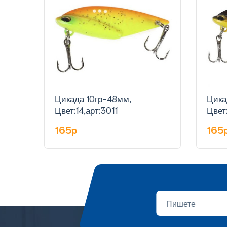
Цикада 10гр-48мм,
Цика
Цвет:14,арт:3011
Цвет:
165p
165