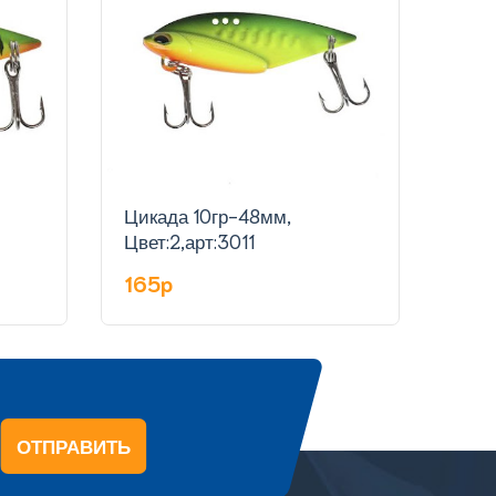
Цикада 10гр-48мм,
Цика
Цвет:2,арт:3011
Цвет
165p
16
ОТПРАВИТЬ