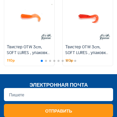
Твистер OTW 3cm,
Твистер OTW 3cm,
SOFT LURES , упаковке
SOFT LURES , упаковке
50 шт,цвет 308#
50 шт,цвет 301#
110p
110p
ЭЛЕКТРОННАЯ ПОЧТА
ОТПРАВИТЬ