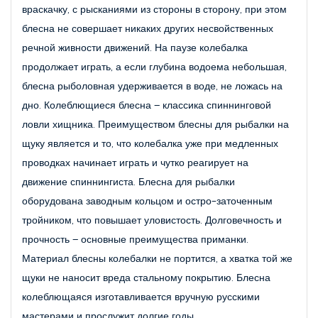
враскачку, с рысканиями из стороны в сторону, при этом 
блесна не совершает никаких других несвойственных 
речной живности движений. На паузе колебалка 
продолжает играть, а если глубина водоема небольшая, 
блесна рыболовная удерживается в воде, не ложась на 
дно. Колеблющиеся блесна – классика спиннинговой 
ловли хищника. Преимуществом блесны для рыбалки на 
щуку является и то, что колебалка уже при медленных 
проводках начинает играть и чутко реагирует на 
движение спиннингиста. Блесна для рыбалки 
оборудована заводным кольцом и остро-заточенным 
тройником, что повышает уловистость. Долговечность и 
прочность – основные преимущества приманки. 
Материал блесны колебалки не портится, а хватка той же 
щуки не наносит вреда стальному покрытию. Блесна 
колеблющаяся изготавливается вручную русскими 
мастерами и прослужит долгие годы.