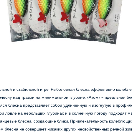
льной и стабильной игре. Рыболовная блесна эффективно колеблется
лесну над травой на минимальной глубине. «Атом» - идеальная бле
яся блесна представляет собой удлиненную и изогнутую в профиле 
при ловле на небольших глубинах и в солнечную погоду подходят м
янцевые блесна, создающие блики. Привлекательность колеблющихся
том блесна не совершает никаких других несвойственных речной жи