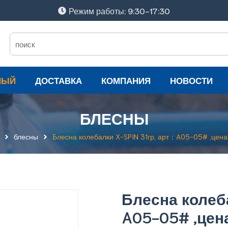
Режим работы: 9:30-17:30
НЫЙ
ДОСТАВКА
КОМПАНИЯ
НОВОСТИ
БЛЕСНЫ
блесны
Блесна колебалки X-SPIN 31гр, арт：A05-05# ,цена 
Блесна колеб
A05-05# ,цен