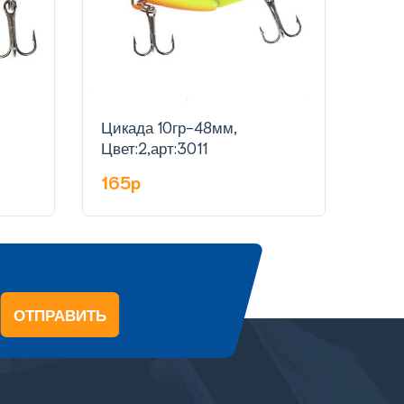
Цикада 10гр-48мм,
Цика
Цвет:2,арт:3011
Цвет
165p
16
ОТПРАВИТЬ