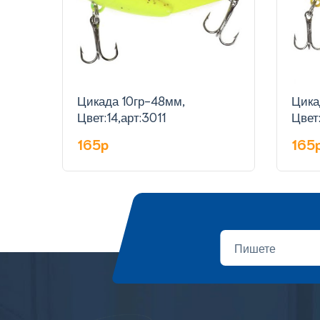
Цикада 10гр-48мм,
Цика
Цвет:14,арт:3011
Цвет:
165p
165