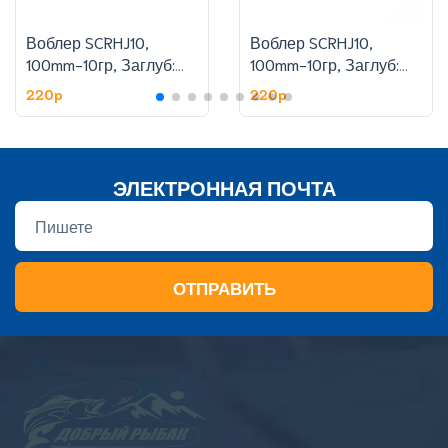
Воблер SCRHJ10,
Воблер SCRHJ10,
100mm-10гр, Заглуб:
100mm-10гр, Заглуб:
1.8-2.4 м, цвет:6
1.8-2.4 м, цвет:11
220p
220p
ЭЛЕКТРОННАЯ ПОЧТА
ОТПРАВИТЬ