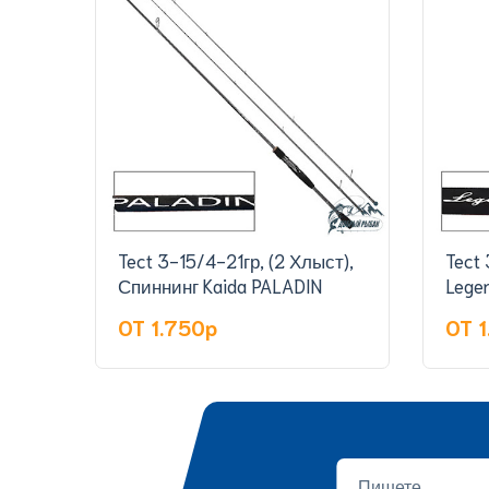
Tect 3-15/4-21гр, (2 Хлыст),
Tect 
Спиннинг Kaida PALADIN
Lege
OT 1.750p
OT 