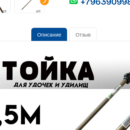
+79639099
Описание
Отзыв