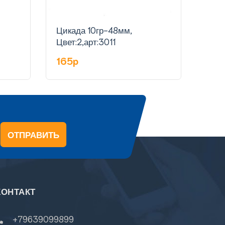
Цикада 10гр-48мм,
Цика
Цвет:2,арт:3011
Цвет
165p
16
ОТПРАВИТЬ
КОНТАКТ
+79639099899