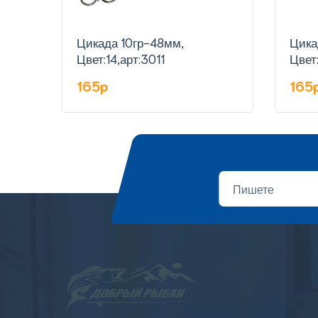
Цикада 10гр-48мм,
Цика
Цвет:14,арт:3011
Цвет:
165p
165