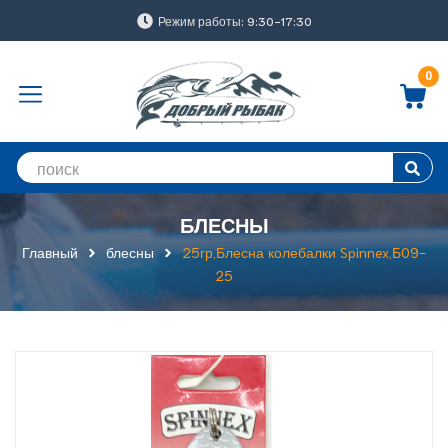
Режим работы: 9:30-17:30
0
БЛЕСНЫ
Главный
блесны
25гр,Блесна колебалки Spinnex,Б09-
25