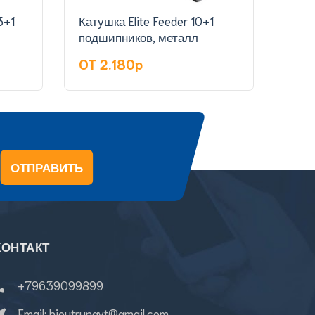
Катушка Elite Feeder 10+1
Катушка Kai
подшипников, металл
подш
OT 2.180p
OT 
ОТПРАВИТЬ
КОНТАКТ
+79639099899
Email:
hieutrungvt@gmail.com