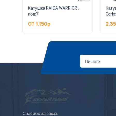
Катушка KAIDA WARRIOR ,
Кату
под:7
OT 1.150p
2.3
Спасибо за заказ.