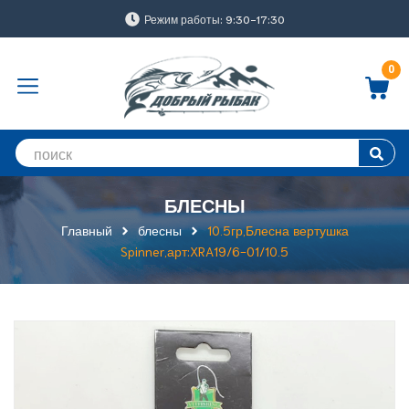
Режим работы: 9:30-17:30
0
БЛЕСНЫ
Главный
блесны
10.5гр,Блесна вертушка
Spinner,арт:XRA19/6-01/10.5